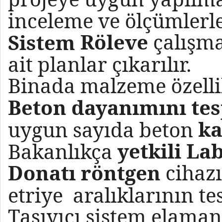
inceleme ve ölçümlerl
Röleve
çalışma
Sistem
ait planlar çıkarılır.
Binada malzeme özelli
Beton dayanımını tes
ka
uygun sayıda beton
yetkili La
Bakanlıkça
Donatı röntgen
cihazı
etriye aralıklarının te
Taşıyıcı sistem elama