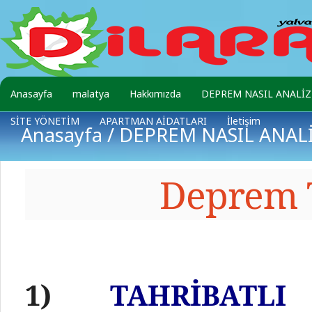
Anasayfa
malatya
Hakkımızda
DEPREM NASIL ANALİZ 
SİTE YÖNETİM
APARTMAN AİDATLARI
İletişim
Anasayfa
/
DEPREM NASIL ANALİ
Deprem Test
1)
TAHRİBAT