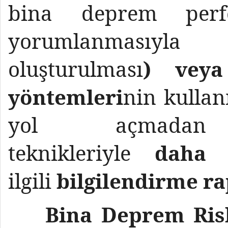
bina deprem perfo
yorumlan
oluşturulması
)
veya
yöntemleri
nin kullan
yol açmadan
teknikleriyle
daha
ilgili
bilgilendirme r
Bina Deprem Ris