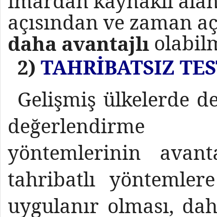
imardan kaynaklı alan 
açısından ve zaman a
olabilm
daha avantajlı
2)
TAHRİBATSIZ TE
Gelişmiş ülkelerde de
değerlendirme
yöntemlerinin avanta
tahribatlı yöntemle
uygulanır olması, da