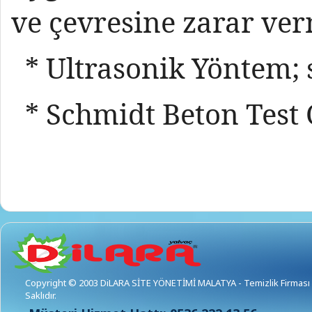
ve çevresine zarar ver
* Ultrasonik Yöntem; 
* Schmidt Beton Test 
Copyright © 2003 DiLARA SİTE YÖNETİMİ MALATYA - Temizlik Firması 
Saklıdır.