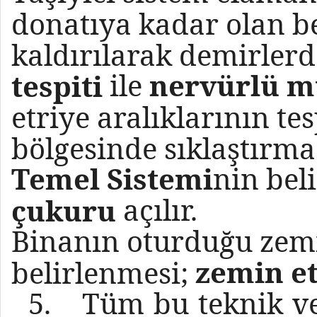
donatıya kadar olan b
kaldırılarak demirler
ile
nervürlü 
tespiti
etriye aralıklarının tes
bölgesinde sıklaştırma
Temel Sistemi
nin bel
açılır.
çukuru
Binanın oturduğu zemi
zemin e
belirlenmesi;
5.
Tüm bu teknik ve