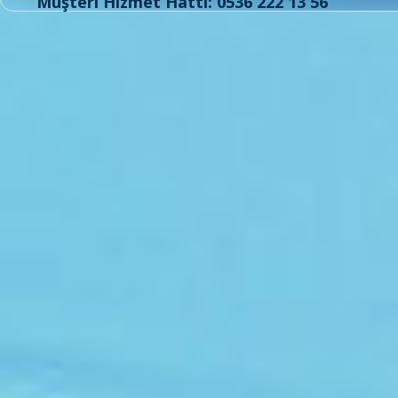
Müşteri Hizmet Hattı: 0536 222 13 56