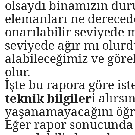
olsaydı binamızın dur
elemanları ne derecede
onarılabilir seviyede
seviyede ağır mı olur
alabileceğimiz ve göre
olur.
İşte bu rapora göre is
i alırs
teknik bilgiler
yaşanamayacağını öğre
Eğer rapor sonucunda 