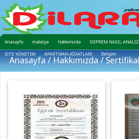
Anasayfa
malatya
Hakkımızda
DEPREM NASIL ANALİZ 
SİTE YÖNETİM
APARTMAN AİDATLARI
İletişim
Anasayfa
/
Hakkımızda
/ Sertifika