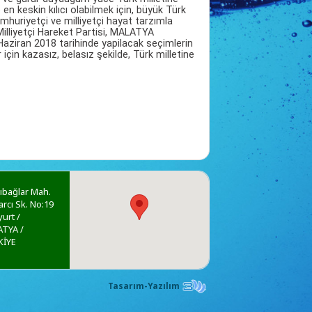
en keskin kılıcı olabilmek için, büyük Türk
mhuriyetçi ve milliyetçi hayat tarzımla
illiyetçi Hareket Partisi, MALATYA
ziran 2018 tarihinde yapilacak seçimlerin
için kazasız, belasız şekilde, Türk milletine
ıbağlar Mah.
rcı Sk. No:19
yurt /
TYA /
KİYE
Tasarım-Yazılım