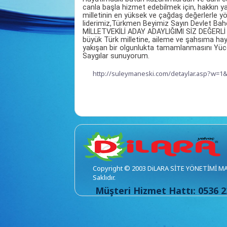
canla başla hizmet edebilmek için, hakkın yan
milletinin en yüksek ve çağdaş değerlerle y
liderimiz,Türkmen Beyimiz Sayın Devlet Bahç
MİLLETVEKİLİ ADAY ADAYLIĞIMI SİZ DEĞERLİ 
büyük Türk milletine, aileme ve şahsıma hayır
yakışan bir olgunlukta tamamlanmasını Yüce
Saygılar sunuyorum.
http://suleymaneski.com/detaylar.asp?w=1
Copyright © 2003 DiLARA SİTE YÖNETİMİ MALA
Saklıdır.
Müşteri Hizmet Hattı: 0536 2