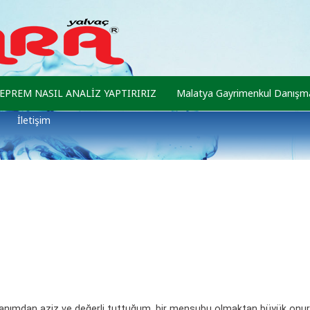
EPREM NASIL ANALİZ YAPTIRIRIZ
Malatya Gayrimenkul Danışma
İletişim
anımdan aziz ve değerli tuttuğum, bir mensubu olmaktan büyük onur