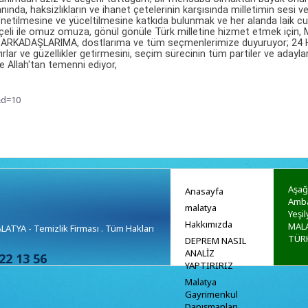
ında, haksizlıkların ve ihanet çetelerinin karşısında milletimin sesi ve 
önetilmesine ve yüceltilmesine katkıda bulunmak ve her alanda laik cu
eli ile omuz omuza, gönül gönüle Türk milletine hizmet etmek için, M
ARKADAŞLARIMA, dostlarıma ve tüm seçmenlerimize duyuruyor; 24 Ha
lar ve güzellikler getirmesini, seçim sürecinin tüm partiler ve adaylar 
 Allah'tan temenni ediyor,
&d=10
Aşağ
Anasayfa
Amba
malatya
Yeşil
Hakkımızda
MALA
TYA - Temizlik Firması . Tüm Hakları
TÜR
DEPREM NASIL
ANALİZ
22 13 56
YAPTIRIRIZ
Malatya
Gayrimenkul
Danışmanları