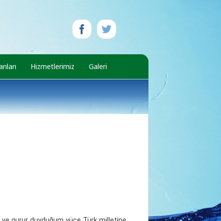
nları
Hizmetlerimiz
Galeri
 ve gurur duyduğum yüce Türk milletine