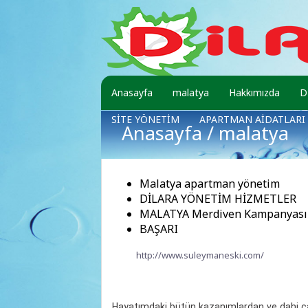
Anasayfa
malatya
Hakkımızda
D
SİTE YÖNETİM
APARTMAN AİDATLARI
Anasayfa
/ malatya
Malatya apartman yönetim
DİLARA YÖNETİM HİZMETLER
MALATYA Merdiven Kampanyası
BAŞARI
http://www.suleymaneski.com/
Hayatımdaki bütün kazanımlardan ve dahi c