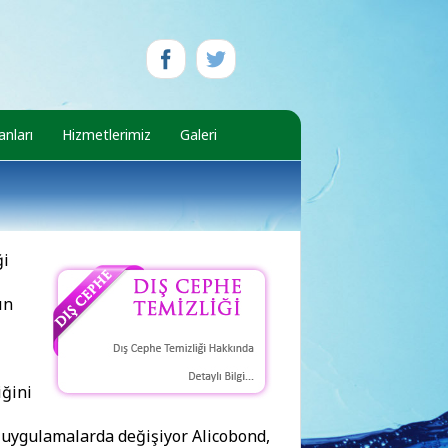
nları
Hizmetlerimiz
Galeri
ği
ın
iğini
e uygulamalarda değişiyor Alicobond,