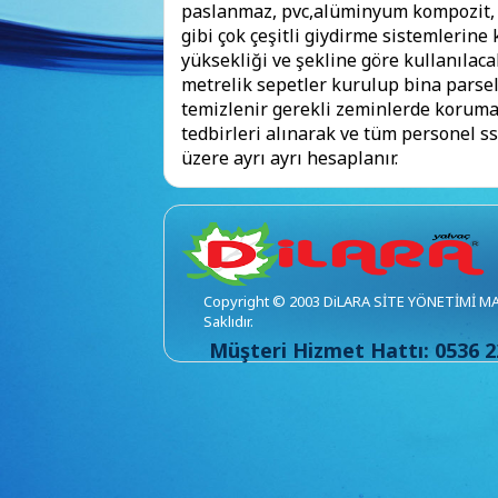
paslanmaz, pvc,alüminyum kompozit, me
gibi çok çeşitli giydirme sistemlerin
yüksekliği ve şekline göre kullanılaca
metrelik sepetler kurulup bina parse
temizlenir gerekli zeminlerde koruma v
tedbirleri alınarak ve tüm personel ss
üzere ayrı ayrı hesaplanır.
Copyright © 2003 DiLARA SİTE YÖNETİMİ MALA
Saklıdır.
Müşteri Hizmet Hattı: 0536 2