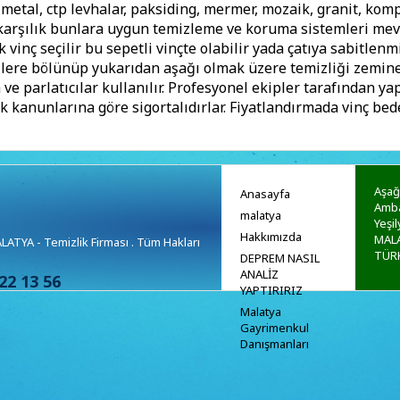
tal, ctp levhalar, paksiding, mermer, mozaik, granit, komp
e karşılık bunlara uygun temizleme ve koruma sistemleri me
k vinç seçilir bu sepetli vinçte olabilir yada çatıya sabitle
llere bölünüp yukarıdan aşağı olmak üzere temizliği zemin
e parlatıcılar kullanılır. Profesyonel ekipler tarafından y
k kanunlarına göre sigortalıdırlar. Fiyatlandırmada vinç bed
Aşağ
Anasayfa
Amba
malatya
Yeşil
Hakkımızda
MALA
TYA - Temizlik Firması . Tüm Hakları
TÜR
DEPREM NASIL
ANALİZ
22 13 56
YAPTIRIRIZ
Malatya
Gayrimenkul
Danışmanları