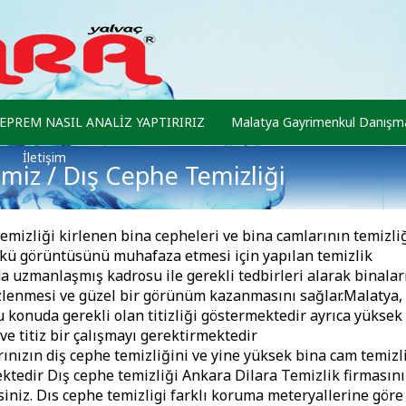
EPREM NASIL ANALİZ YAPTIRIRIZ
Malatya Gayrimenkul Danışma
İletişim
imiz
/ Dış Cephe Temizliği
emizliği kirlenen bina cepheleri ve bina camlarının temizli
günkü görüntüsünü muhafaza etmesi için yapılan temizlik
da uzmanlaşmış kadrosu ile gerekli tedbirleri alarak binalar
izlenmesi ve güzel bir görünüm kazanmasını sağlar.Malatya,
 konuda gerekli olan titizliği göstermektedir ayrıca yüksek
ve titiz bir çalışmayı gerektirmektedir
ınızın diş cephe temizliğini ve yine yüksek bina cam temizl
ektedir Dış cephe temizliği Ankara Dilara Temizlik firmasını
iniz. Dıs cephe temizligi farklı koruma meteryallerine gör