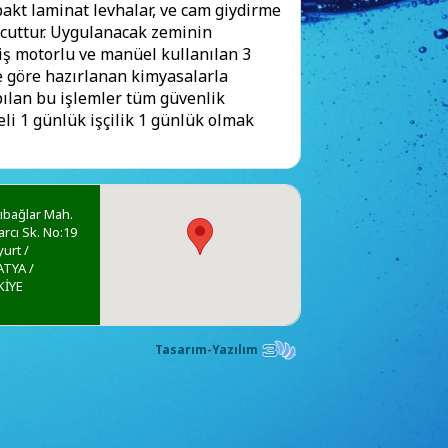
akt laminat levhalar, ve cam giydirme
vcuttur. Uygulanacak zeminin
nmiş motorlu ve manüel kullanılan 3
e göre hazırlanan kimyasalarla
apılan bu işlemler tüm güvenlik
eli 1 günlük işçilik 1 günlük olmak
ıbağlar Mah.
rcı Sk. No:19
yurt /
TYA /
KİYE
Tasarım-Yazılım