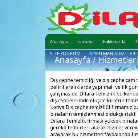
Anasayfa
malatya
Hakkımızda
D
SİTE YÖNETİM
APARTMAN AİDATLARI
Anasayfa
/
Hizmetler
Dış cephe temizliği ve dış cephe cam t
belirli aralıklarda yapılmalı ve ilk 
çalışmasıdır. Dilara Temizlik bu konu
diş cephelerinde oluşan kirlerin tem
Konya Dış cephe temizliği firmamız bu
binaların temizlenmesi oldukça riskli 
Dilara Temizlik firması yüksek binalar
gerekli tedbirleri alarak hizmet verm
arayarak bu hizmetten faydalanabilirs