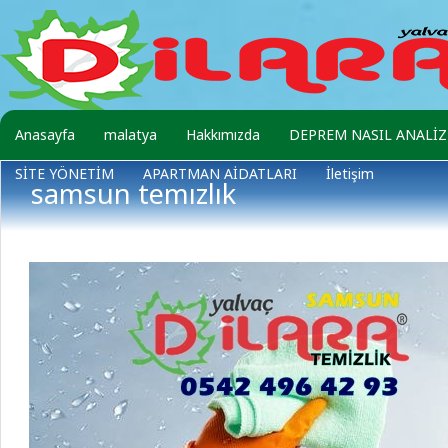
Anasayfa
malatya
Hakkımızda
DEPREM NASIL ANALİZ 
SİTE YÖNETİM
APARTMAN AİDATLARI
İletişim
samsun temızlık