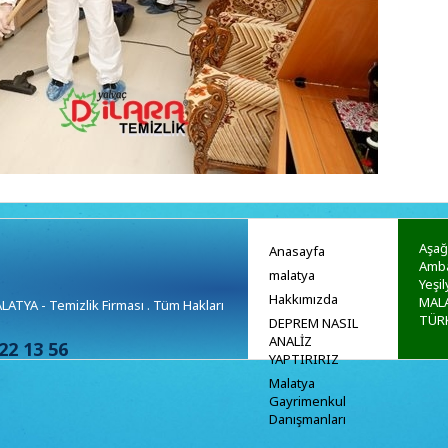
Aşağ
Anasayfa
Amba
malatya
Yeşil
Hakkımızda
MALA
TYA - Temizlik Firması . Tüm Hakları
TÜR
DEPREM NASIL
ANALİZ
22 13 56
YAPTIRIRIZ
Malatya
Gayrimenkul
Danışmanları