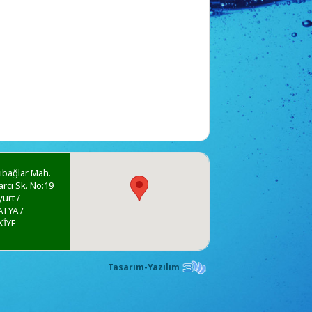
ıbağlar Mah.
rcı Sk. No:19
yurt /
TYA /
KİYE
Tasarım-Yazılım