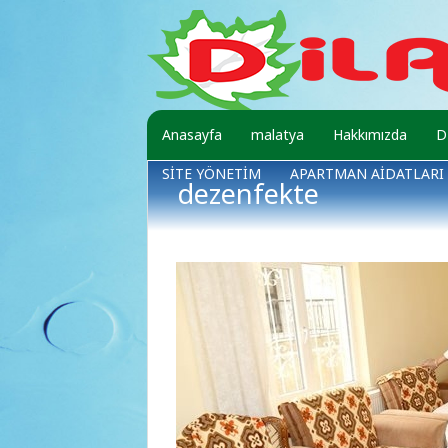
Anasayfa
malatya
Hakkımızda
D
SİTE YÖNETİM
APARTMAN AİDATLARI
dezenfekte