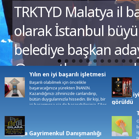
TRKTYD) ödü
Dilara Temizlik Şirketi
Türkiye kentsel tesis 
Şube Başkanı Süleyman 
aldı.
Yılın en iyi başarılı işletmesi
Başarılı olabilmek için öncelikle
başaracağınıza yürekten İNANIN.
Kazandığınızı zihninizde canlandırıp,
Yılın en i
bütün duygularınızla hissedin. Bir kişi, bir
görüldü
işi başarmışsa siz de başarabilirsiniz. Eğer
Yılın en iyi iş
zihin bir şeyi yapabileceğine inanırsa
bunun şartlarını araştırır ve bulur. Başarılı
G
olabileceğinize inanmak için kendinize
b
olumlu telkinler yaparak yardımcı
Malatya Gayrimenkul Danışmanlığı
i
olabilirsiniz. “başarabilirim/başaracağım,
t
yapabilirim/yapacağım” vb. sözlerle